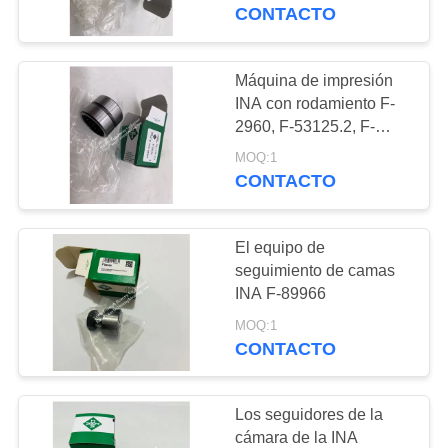
208089.2
CONTACTO
CONTROL
DE
Máquina de impresión
129
CALIDAD
INA con rodamiento F-
Rodamientos de
2960, F-53125.2, F-
53272
rodillos cilíndricos
MOQ:1
CONTACTO
CONTACTO
SOLICITAR
El equipo de
UNA
seguimiento de camas
COTIZACIÓN
INA F-89966
133
MOQ:1
Rodamiento de
CONTACTO
MAPA
bolitas angular del
DEL
Los seguidores de la
contacto
SITIO
cámara de la INA