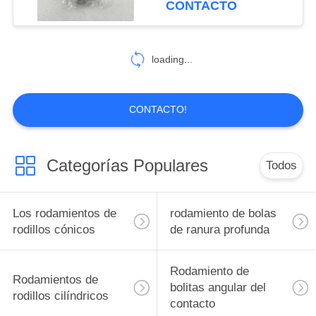
CONTACTO
24303.02 NKIB
54
El rodamiento de
loading...
rodillos de aguja
CONTACTO!
Categorías Populares
Todos
59
Unidad de
Los rodamientos de
rodamiento de bolas
rodamiento de bolas
rodillos cónicos
de ranura profunda
de bloque de
Rodamiento de
Rodamientos de
almohada,
bolitas angular del
rodillos cilíndricos
contacto