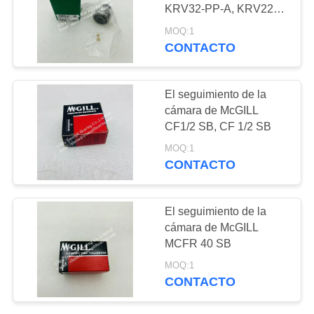
KRV32-PP-A, KRV22-X-
PRIVACY
PP-A
MOQ:1
CONTACTO
81
POLICY
Los rodamientos de
El seguimiento de la
rodillos esféricos y
cámara de McGILL
CF1/2 SB, CF 1/2 SB
los rodamientos de
MOQ:1
rodillos
CONTACTO
autoalineables
23
El seguimiento de la
Bloques de
cámara de McGILL
MCFR 40 SB
deslizamiento y guía
MOQ:1
lineal y rodamientos
CONTACTO