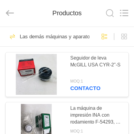
-
2026
YiWu
Triumph
Productos
Bearing
Co.,Limited.
All
Rights
INICIO
Reserved.
127
Developed
Las demás máquinas y aparatos para la fabricació
by
ECER
Los rodamientos de
PRODUCTOS
rodillos cónicos
Seguidor de leva
McGILL USA CYR-2"-S
SOBRE
NOSOTROS
MOQ:1
CONTACTO
142
VISITA
rodamiento de bolas
A
La máquina de
impresión INA con
LA
de ranura profunda
rodamiento F-54293, F-
FÁBRICA
54635, F-82770, F-
MOQ:1