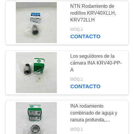
lineales y bloques
NTN Rodamiento de
de deslizamiento
rodillos KRV40XLLH,
22
KRV72LLH
MOQ:1
Acceso excéntrico
CONTACTO
Los seguidores de la
cámara INA KRV40-PP-
A
6
MOQ:1
CONTACTO
rodamientos de
rodillos cruzados
INA rodamiento
combinado de aguja y
ranura profunda,
rodamiento de máquina
MOQ:1
de impresión F-