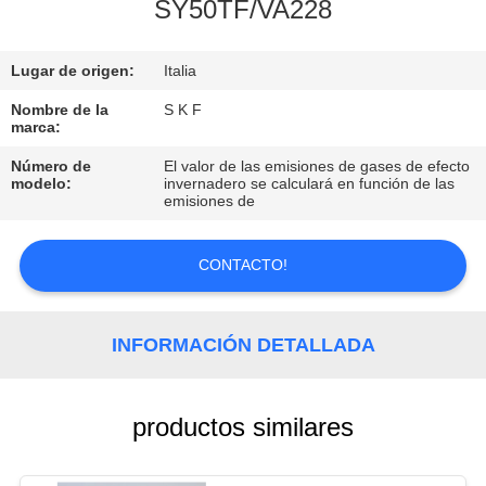
SY50TF/VA228
CONTROL
Lugar de origen:
Italia
DE
CALIDAD
Nombre de la
S K F
marca:
Número de
El valor de las emisiones de gases de efecto
CONTACTO
modelo:
invernadero se calculará en función de las
emisiones de
SOLICITAR
CONTACTO!
UNA
COTIZACIÓN
INFORMACIÓN DETALLADA
MAPA
DEL
productos similares
SITIO