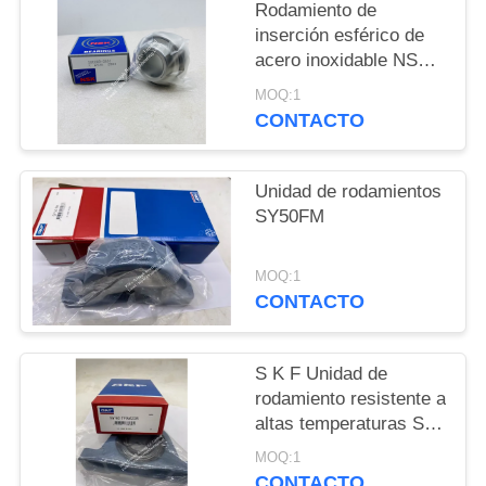
Rodamiento de
inserción esférico de
PRIVACY
acero inoxidable NSK
POLICY
SUC209-26D1
MOQ:1
CONTACTO
Unidad de rodamientos
SY50FM
MOQ:1
CONTACTO
S K F Unidad de
rodamiento resistente a
altas temperaturas SY
50 TF/VA228,
MOQ:1
SY50TF/VA228
CONTACTO