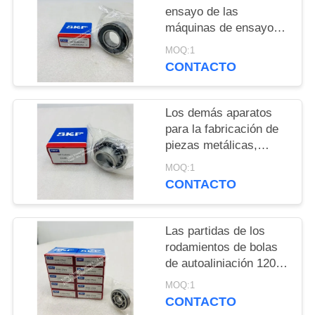
ensayo de las
PRIVACY
máquinas de ensayo
deberán ser las
POLICY
MOQ:1
siguientes:
CONTACTO
Los demás aparatos
para la fabricación de
piezas metálicas,
incluidos los aparatos
MOQ:1
para la fabricación de
CONTACTO
piezas metálicos
Las partidas de los
rodamientos de bolas
de autoaliniación 1200-
ETN9 se aplicarán a
MOQ:1
los rodamientos de
CONTACTO
bolas de autoaliniación.