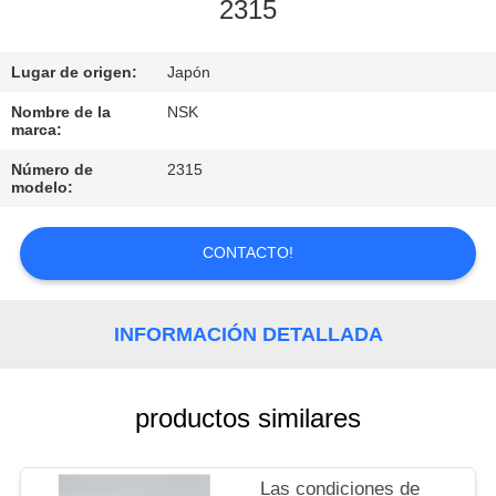
2315
CONTROL
Lugar de origen:
Japón
DE
CALIDAD
Nombre de la
NSK
marca:
Número de
2315
CONTACTO
modelo:
SOLICITAR
CONTACTO!
UNA
COTIZACIÓN
INFORMACIÓN DETALLADA
MAPA
productos similares
DEL
SITIO
Las condiciones de