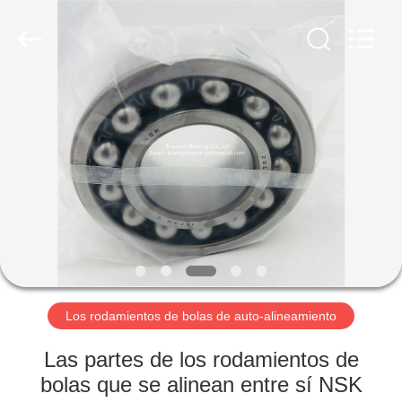
YiWu
Triumph
Bearing
Co.,Limited.
All
Rights
Reserved.
Developed
INICIO
by
ECER
PRODUCTOS
SOBRE
NOSOTROS
VISITA
A
Los rodamientos de bolas de auto-alineamiento
LA
Las partes de los rodamientos de
FÁBRICA
bolas que se alinean entre sí NSK